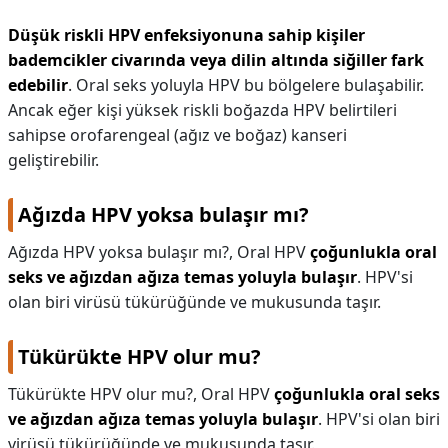
Düşük riskli HPV enfeksiyonuna sahip kişiler
bademcikler civarında veya dilin altında siğiller fark
edebilir
. Oral seks yoluyla HPV bu bölgelere bulaşabilir.
Ancak eğer kişi yüksek riskli boğazda HPV belirtileri
sahipse orofarengeal (ağız ve boğaz) kanseri
geliştirebilir.
Ağızda HPV yoksa bulaşır mı?
Ağızda HPV yoksa bulaşır mı?,
Oral HPV
çoğunlukla oral
seks ve ağızdan ağıza temas yoluyla bulaşır
. HPV'si
olan biri virüsü tükürüğünde ve mukusunda taşır.
Tükürükte HPV olur mu?
Tükürükte HPV olur mu?,
Oral HPV
çoğunlukla oral seks
ve ağızdan ağıza temas yoluyla bulaşır
. HPV'si olan biri
virüsü tükürüğünde ve mukusunda taşır.