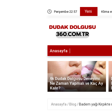
Yeni
ü nedir?
Perşembe 22:57
Klima e
Anasayfa
‹
İlk Dudak Dolgusu Deneyimi:
 Dolgusu: 1 cc Ne
Ne Zaman Yapmalı ve Kaç Ay
 Kalıcı?
Kalır?
Anasayfa
Blog
Badem yağı Kirpikte 