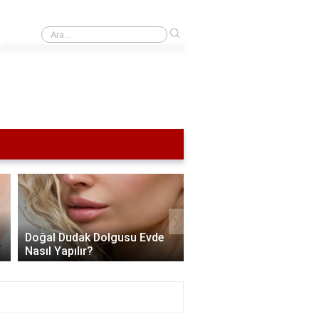
›
Bes'te erken emekli olmak için kaç yıl çalışmanız gerekiyor?
›
Doğal Dudak Dolgusu Evde
Alt Dudak Nasıl Dolgun
Nasıl Yapılır?
Gösterilir?