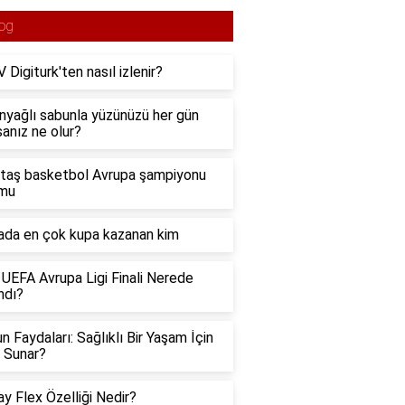
og
 Digiturk'ten nasıl izlenir?
nyağlı sabunla yüzünüzü her gün
sanız ne olur?
taş basketbol Avrupa şampiyonu
 mu
da en çok kupa kazanan kim
UEFA Avrupa Ligi Finali Nerede
ndı?
n Faydaları: Sağlıklı Bir Yaşam İçin
 Sunar?
ay Flex Özelliği Nedir?