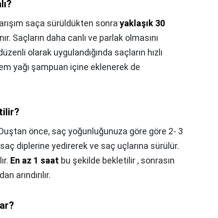
lı?
arışım saça sürüldükten sonra
yaklaşık 30
kanır. Saçların daha canlı ve parlak olmasını
üzenli olarak uygulandığında saçların hızlı
dem yağı şampuan içine eklenerek de
ilir?
Duştan önce, saç yoğunluğunuza göre göre 2- 3
aç diplerine yedirerek ve saç uçlarına sürülür.
ır.
En az 1 saat
bu şekilde bekletilir , sonrasın
n arındırılır.
zar?