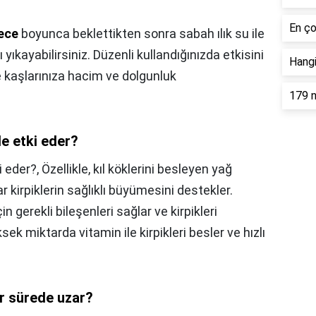
En ço
gece
boyunca beklettikten sonra sabah ılık su ile
yıkayabilirsiniz. Düzenli kullandığınızda etkisini
Hangi
ve kaşlarınıza hacim ve dolgunluk
179 n
e etki eder?
i eder?,
Özellikle, kıl köklerini besleyen yağ
ar kirpiklerin sağlıklı büyümesini destekler.
n gerekli bileşenleri sağlar ve kirpikleri
sek miktarda vitamin ile kirpikleri besler ve hızlı
ar sürede uzar?