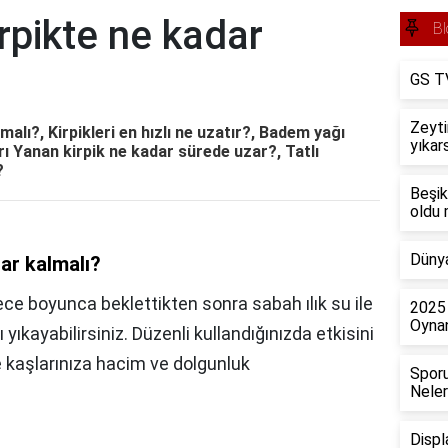
rpikte ne kadar
Bl
GS TV
Zeyti
alı?, Kirpikleri en hızlı ne uzatır?, Badem yağı
yıkar
rı Yanan kirpik ne kadar sürede uzar?, Tatlı
?
Beşik
oldu
Dünya
ar kalmalı?
r gece boyunca beklettikten sonra sabah ılık su ile
2025 
Oyna
yıkayabilirsiniz. Düzenli kullandığınızda etkisini
ve kaşlarınıza hacim ve dolgunluk
Sporu
Neler
Displ