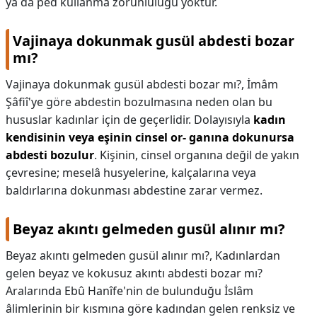
ya da ped kullanma zorunluluğu yoktur.
Vajinaya dokunmak gusül abdesti bozar
mı?
Vajinaya dokunmak gusül abdesti bozar mı?,
İmâm
Şâfiî'ye göre abdestin bozulmasına neden olan bu
hususlar kadınlar için de geçerlidir. Dolayısıyla
kadın
kendisinin veya eşinin cinsel or- ganına dokunursa
abdesti bozulur
. Kişinin, cinsel organına değil de yakın
çevresine; meselâ husyelerine, kalçalarına veya
baldırlarına dokunması abdestine zarar vermez.
Beyaz akıntı gelmeden gusül alınır mı?
Beyaz akıntı gelmeden gusül alınır mı?,
Kadınlardan
gelen beyaz ve kokusuz akıntı abdesti bozar mı?
Aralarında Ebû Hanîfe'nin de bulunduğu İslâm
âlimlerinin bir kısmına göre kadından gelen renksiz ve