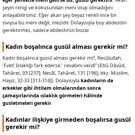
eğer şehvetle meni gelirse bu, guslü gerektirir
. Akan
şeyin rengi ve kokusundan meni olup olmadığını
anlayabilirsiniz. Eğer akan şey beyaz renkli ince bir
sıvıysa bu meni değil, mezidir. Dolayısıyla boy abdestini
gerektirmez, sadece abdestinizi bozar.
Kadın boşalınca gusül alması gerekir mi?
Kadın boşalınca gusül alması gerekir mi?,
Resûlullah,
'Evet! Islaklığı fark ederse.' cevabını verdi” (Ebû Dâvûd,
Tahâret, 93 [237]; Nesâî, Tahâret, 131 [196]; bkz. Müslim,
Hayız, 32-33 [313-314]). Dolayısıyla
kadınların da
erkekler gibi ihtilam olmalarından sonra
çamaşırlarında ıslaklık görmeleri hâlinde
gusletmeleri gerekir
.
Kadınlar ilişkiye girmeden boşalırsa gusül
gerekir mi?