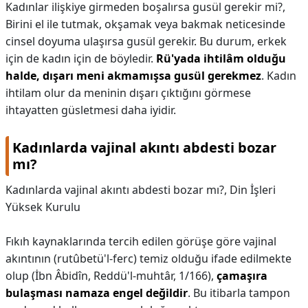
Kadınlar ilişkiye girmeden boşalırsa gusül gerekir mi?,
Birini el ile tutmak, okşamak veya bakmak neticesinde
cinsel doyuma ulaşırsa gusül gerekir. Bu durum, erkek
için de kadın için de böyledir.
Rü'yada ihtilâm olduğu
halde, dışarı meni akmamışsa gusül gerekmez
. Kadın
ihtilam olur da meninin dışarı çıktığını görmese
ihtayatten güsletmesi daha iyidir.
Kadınlarda vajinal akıntı abdesti bozar
mı?
Kadınlarda vajinal akıntı abdesti bozar mı?,
Din İşleri
Yüksek Kurulu
Fıkıh kaynaklarında tercih edilen görüşe göre vajinal
akıntının (rutûbetü'l-ferc) temiz olduğu ifade edilmekte
olup (İbn Âbidîn, Reddü'l-muhtâr, 1/166),
çamaşıra
bulaşması namaza engel değildir
. Bu itibarla tampon