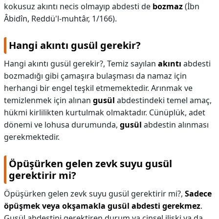
kokusuz akıntı necis olmayıp abdesti de
bozmaz
(İbn
Âbidîn, Reddü'l-muhtâr, 1/166).
Hangi akıntı gusül gerekir?
Hangi akıntı gusül gerekir?,
Temiz sayılan
akıntı
abdesti
bozmadığı gibi çamaşıra bulaşması da namaz için
herhangi bir engel teşkil etmemektedir. Arınmak ve
temizlenmek için alınan
gusül
abdestindeki temel amaç,
hükmi kirlilikten kurtulmak olmaktadır. Cünüplük, adet
dönemi ve lohusa durumunda,
gusül
abdestin alınması
gerekmektedir.
Öpüşürken gelen zevk suyu gusül
gerektirir mi?
Öpüşürken gelen zevk suyu gusül gerektirir mi?,
Sadece
öpüşmek veya okşamakla gusül abdesti gerekmez
.
Gusül abdestini gerektiren durum ya cinsel ilişki ya da