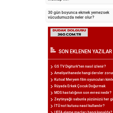
30 gün boyunca ekmek yemezsek
vücudumuzda neler olur?
SON EKLENEN YAZILAR
GS TV Digiturk'ten nasıl izlenir?
Ameliyathanede hangi dersler zoru
Kutsal Meryem film oyuncuları kiml
Rüyada Erkek Çocuk Doğurmak
MDS hastalığının son evresi nedir?
Zeytinyağlı sabunla yüzünüzü her g
İTÜ not kutusu nasıl kullanılır?
UEFA eleme maçları hangi kanalda?