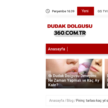
Yeni
Perşembe 16:39
GS TV Digiturk'ten na
Anasayfa
‹
İlk Dudak Dolgusu Deneyimi:
 Dolgusu: 1 cc Ne
Ne Zaman Yapmalı ve Kaç Ay
 Kalıcı?
Kalır?
Anasayfa
Blog
Pirinç tarlası kaç yıl