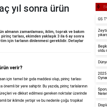
kaç yıl sonra ürün
Bl
GS TV
Zeyti
rün almanın zamanlaması, iklim, toprak ve bakım
yıkar
 pirinç tarlası, ekimden yaklaşık 3 ila 6 ay sonra
etim için tarlanın dinlenmesi gereklidir. Detaylar
Beşik
oldu
Dünya
ürün verir?
2025 
Oyna
san için temel bir gıda maddesi olup, pirinç tarlası
a önemli bir yere sahiptir. Bu yazıda, pirinç tarlalarının
Sporu
üreçleri ve dikkat edilmesi gereken noktalar üzerinde
Neler
nemli bir iklimde yetişir ve bu nedenle çoğu tropikal
Displ