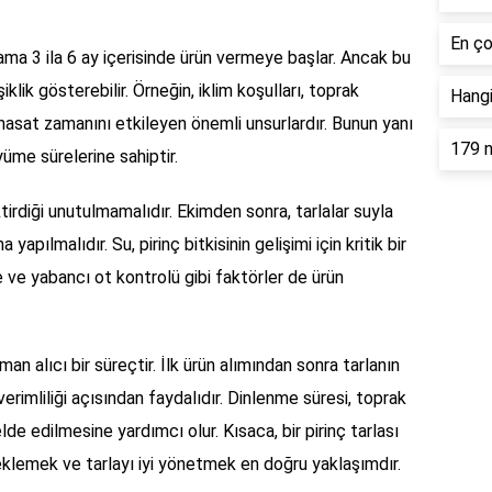
En ço
lama 3 ila 6 ay içerisinde ürün vermeye başlar. Ancak bu
klik gösterebilir. Örneğin, iklim koşulları, toprak
Hangi
, hasat zamanını etkileyen önemli unsurlardır. Bunun yanı
179 n
üyüme sürelerine sahiptir.
ktirdiği unutulmamalıdır. Ekimden sonra, tarlalar suyla
 yapılmalıdır. Su, pirinç bitkisinin gelişimi için kritik bir
le ve yabancı ot kontrolü gibi faktörler de ürün
n alıcı bir süreçtir. İlk ürün alımından sonra tarlanın
verimliliği açısından faydalıdır. Dinlenme süresi, toprak
lde edilmesine yardımcı olur. Kısaca, bir pirinç tarlası
beklemek ve tarlayı iyi yönetmek en doğru yaklaşımdır.