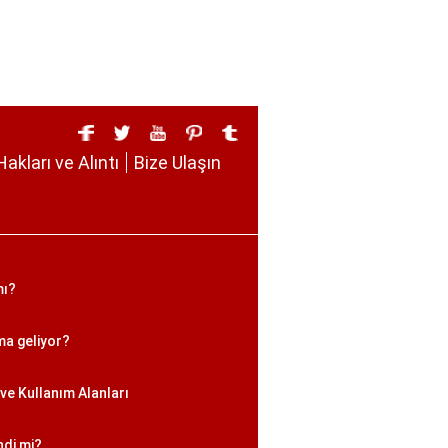
Hakları ve Alıntı
Bize Ulaşın
mı?
ma geliyor?
ve Kullanım Alanları
ndi mi?