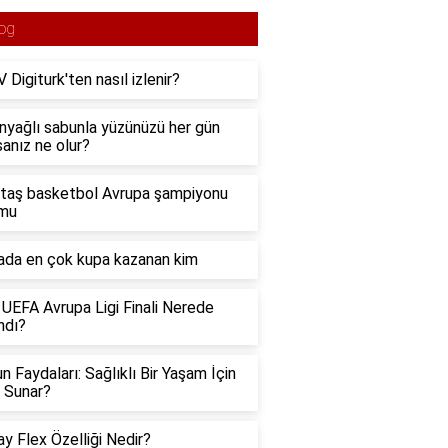
og
 Digiturk'ten nasıl izlenir?
nyağlı sabunla yüzünüzü her gün
sanız ne olur?
taş basketbol Avrupa şampiyonu
 mu
da en çok kupa kazanan kim
UEFA Avrupa Ligi Finali Nerede
ndı?
n Faydaları: Sağlıklı Bir Yaşam İçin
 Sunar?
ay Flex Özelliği Nedir?