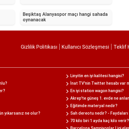
Beşiktaş Alanyaspor maçı hangi sahada
oynanacak
Gizlilik Politikası
Kullanıcı Sözleşmesi
Teklif 
Linyitin en iyi kalitesi hangisi?
nlu?
İnat TV'nin Twitter hesabı var 
er?
En iyi station wagon hangisi?
Akrep'te güneş 1. evde ne anla
Eğitimde materyal nedir?
ün yıkarsanız ne olur?
Sah dereotu nedir? - Faydaları 
70 kilo biri 1 ayda kaç kilo verir?
Barcelona Şampiyonlar Ligi ele