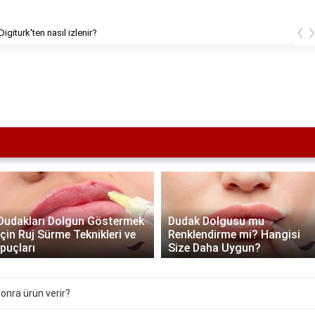
‹
sıl izlenir?
Linyitin en
Dudakları Dolgun Göstermek
Dudak Dolgusu mu
İçin Ruj Sürme Teknikleri ve
Renklendirme mi? Hangisi
İpuçları
Size Daha Uygun?
 sonra ürün verir?