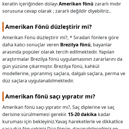
keratin içeriğinden dolayı
Amerikan fönü
zararlı mıdır
sorusuna cevap olarak ; zararlı değildir diyebiliriz..
Amerikan Fönü düzleştirir mi?
Amerikan Fönü düzleştirir mi?,
* Sıradan fönlere göre
daha kalıcı sonuçlar veren
Brezilya fönü
, bayanlar
arasında popüler olarak tercih edilmektedir. Yapılan
araştırmalar Brezilya fönü uygulamasının zararlarını da
gün yüzüne çıkarmıştır. Brezilya fönü, kahkül
modellerine, yıpranmış saçlara, dalgalı saçlara, perma ve
düz saçlara uygulanabilmektedir.
Amerikan fönü saçı yıpratır mı?
Amerikan fönü saçı yıpratır mı?,
Saç diplerine ve saç
derisine sürülmemesi gerekir.
15-20 dakika
kadar
kuruması için bekleyiniz.Yavaş hareketlerle ve dikkatlice
saça düz fön çekiniz.Düz fönün, dayanabileceğiniz en